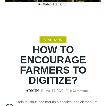
STANDARD
HOW TO
ENCOURAGE
FARMERS TO
DIGITIZE?
ADMIN
Mai 14, 2020
0
Comments
roin faucibus nec mauris a sodales, sed elementum