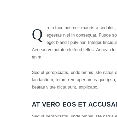
Qroin faucibus nec mauris a sodales, sed elementum mi tincidunt. Sed eget viverra
egestas nisi in consequat. Fusce so
eget blandit pulvinar. Integer tinc
Aenean vulputate eleifend tellus. Aenean leo 
enim.
Sed ut perspiciatis, unde omnis iste natus
laudantium, totam rem aperiam eaque ipsa, qu
beatae vitae dicta sunt, explicabo.
AT VERO EOS ET ACCUSA
Sed ut perspiciatis, unde omnis iste natus