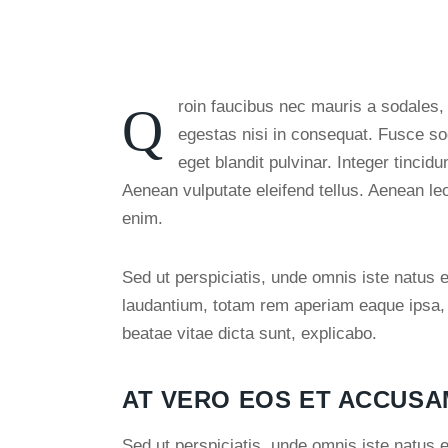
Qroin faucibus nec mauris a sodales, sed elementum mi tincidunt. Sed eget viverra
egestas nisi in consequat. Fusce so
eget blandit pulvinar. Integer tinc
Aenean vulputate eleifend tellus. Aenean leo 
enim.
Sed ut perspiciatis, unde omnis iste natus
laudantium, totam rem aperiam eaque ipsa, qu
beatae vitae dicta sunt, explicabo.
AT VERO EOS ET ACCUSA
Sed ut perspiciatis, unde omnis iste natus