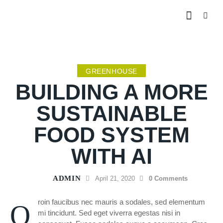
GREENHOUSE
BUILDING A MORE
SUSTAINABLE
FOOD SYSTEM
WITH AI
ADMIN
April 21, 2020
0
Comments
roin faucibus nec mauris a sodales, sed elementum
Q
mi tincidunt. Sed eget viverra egestas nisi in