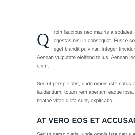
Qroin faucibus nec mauris a sodales, sed elementum mi tincidunt. Sed eget viverra
egestas nisi in consequat. Fusce so
eget blandit pulvinar. Integer tinc
Aenean vulputate eleifend tellus. Aenean leo 
enim.
Sed ut perspiciatis, unde omnis iste natus
laudantium, totam rem aperiam eaque ipsa, qu
beatae vitae dicta sunt, explicabo.
AT VERO EOS ET ACCUSA
Sed ut perspiciatis, unde omnis iste natus